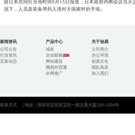
据日本共同社当地时间9月15日报道，日本政府内阁会议当天
况下，人员及装备弹药入境对方国家时的手续。
新闻资讯
产品中心
关于创易
公司公告
域名
公司简介
行业资讯
企业邮箱
办公环境
互客动态
网站建设
创易文化
网易外贸通
团队风采
全网推广
加入我们
联系方式
| 地址：深圳市宝安区宝民一路宝通大厦2201-2204号